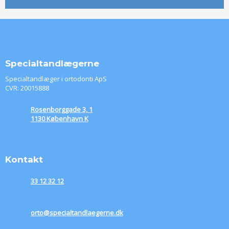
Specialtandlægerne
Specialtandlæger i ortodonti ApS
CVR: 20015888​
​Rosenborggade 3, 1
1130 København K
Kontakt​
33 12 32 12
orto@specialtandlaegerne.dk​​