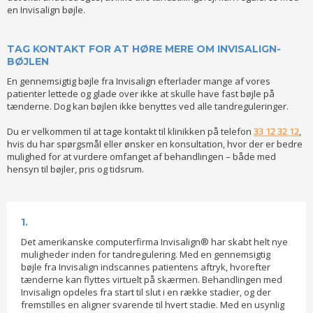
en Invisalign bøjle.
TAG KONTAKT FOR AT HØRE MERE OM INVISALIGN-
BØJLEN
En gennemsigtig bøjle fra Invisalign efterlader mange af vores
patienter lettede og glade over ikke at skulle have fast bøjle på
tænderne. Dog kan bøjlen ikke benyttes ved alle tandreguleringer.​
Du er velkommen til at tage kontakt til klinikken på telefon
33 12 32 12
,
hvis du har spørgsmål eller ønsker en konsultation, hvor der er bedre
mulighed for at vurdere omfanget af behandlingen – både med
hensyn til bøjler, pris og tidsrum.
1.​
Det amerikanske computerfirma Invisalign® har skabt helt nye
muligheder inden for tandregulering. Med en gennemsigtig
bøjle fra Invisalign indscannes patientens aftryk, hvorefter
tænderne kan flyttes virtuelt på skærmen. Behandlingen med
Invisalign opdeles fra start til slut i en række stadier, og der
fremstilles en aligner svarende til hvert stadie. Med en usynlig