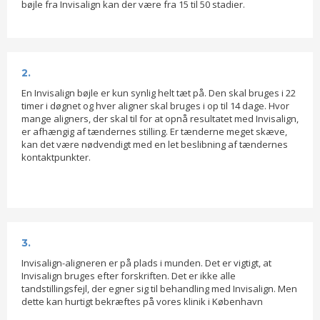
bøjle fra Invisalign kan der være fra 15 til 50 stadier.
2.
En Invisalign bøjle er kun synlig helt tæt på. Den skal bruges i 22
timer i døgnet og hver aligner skal bruges i op til 14 dage. Hvor
mange aligners, der skal til for at opnå resultatet med Invisalign,
er afhængig af tændernes stilling. Er tænderne meget skæve,
kan det være nødvendigt med en let beslibning af tændernes
kontaktpunkter.​
3.
Invisalign-aligneren er på plads i munden. Det er vigtigt, at
Invisalign bruges efter forskriften. Det er ikke alle
tandstillingsfejl, der egner sig til behandling med Invisalign. Men
dette kan hurtigt bekræftes på vores klinik i København​