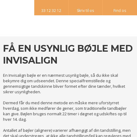
33 12 32 12​
Skriv til os​
Find os​
FÅ EN USYNLIG BØJLE MED
INVISALIGN
En Invisalign bøjle er en nærmest usynlig bøjle, så du ikke skal
bekymre dig om udseendet. Denne specialfremstillede og
gennemsigtige tandskinne bliver formet efter dine tænder, hvilket
sikrer usynligheden.
Dermed får du med denne metode en måske mere uforstyrret
hverdag, som ikke medfører de gener, som traditionelle tandbøjler
kan give. Bøjlen bruges normalt 22 timer i døgnet og udskiftes op til
hver 14. dag.
Antallet af bøjler (alignere) varierer afhængigt af din tandstilling, men
det skal understreges, at ikke alle tandstillingsfejl kan reguleres med